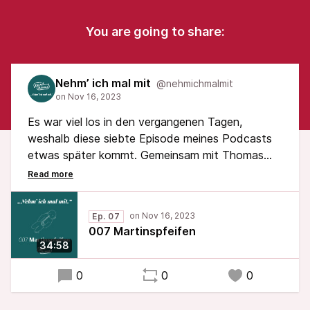
You are going to share:
Nehm’ ich mal mit
@nehmichmalmit
Es war viel los in den vergangenen Tagen,
weshalb diese siebte Episode meines Podcasts
etwas später kommt. Gemeinsam mit Thomas
und Yuliyan spreche ich über
Marktplatzsprechstunden, das vergangene
Landtagsplenum, Schulbesuchstage und über
Ep. 07
viele andere Termine.
007 Martinspfeifen
34:58
Viel Spaß beim Hören!
0
0
0