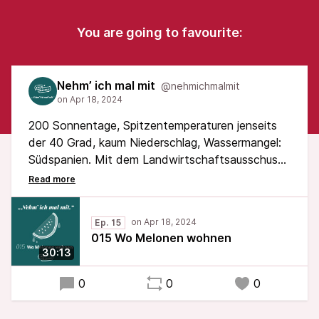
You are going to favourite:
Nehm’ ich mal mit
@nehmichmalmit
200 Sonnentage, Spitzentemperaturen jenseits
der 40 Grad, kaum Niederschlag, Wassermangel:
Südspanien. Mit dem Landwirtschaftsausschuss
des Landtages besuchten wir jene Region, die
Melonen, Paprika, Zucchini oder Gurken für die
Frischetheken unserer Märkte produziert. Was wir
Ep. 15
von Almeria und der gesamten Region über den
015 Wo Melonen wohnen
Klimawandel lernen konnten, hört ihr in meiner
30:13
"Südspanien"-Folge meines Podcasts.
0
0
0