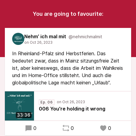
You are going to favourite:
Nehm’ ich mal mit
@nehmichmalmit
In Rheinland-Pfalz sind Herbstferien. Das
bedeutet zwar, dass in Mainz sitzungsfreie Zeit
ist, aber keineswegs, dass die Arbeit im Wahlkreis
und im Home-Office stillsteht. Und auch die
globalpolitische Lage macht keinen „Urlaub“.
Ep. 06
006 You're holding it wrong
33:36
0
0
0