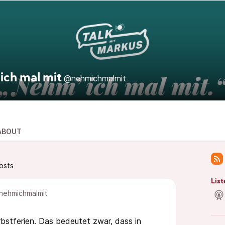
ich mal mit
@nehmichmalmit
ABOUT
osts
List
ehmichmalmit
rbstferien. Das bedeutet zwar, dass in