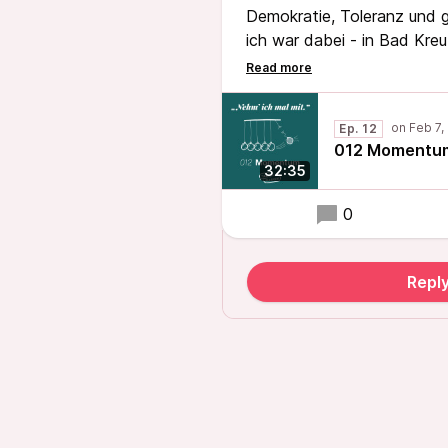
Demokratie, Toleranz und 
ich war dabei - in Bad Kre
ein wichtiges und prägende
und natürlich noch viel mehr
Ep. 12
012 Momentu
32:35
0
Repl