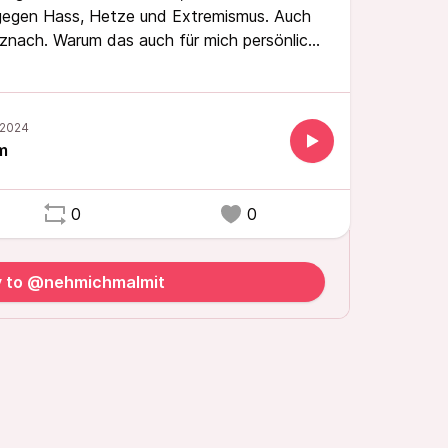
gegen Hass, Hetze und Extremismus. Auch
uznach. Warum das auch für mich persönlich
s Momentum war, hört ihr in dieser Folge -
. Viel Spaß!
m
0
0
y to @nehmichmalmit