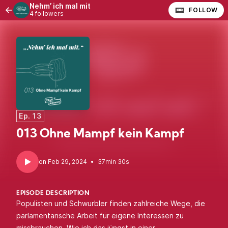
Nehm’ ich mal mit
FOLLOW
4 followers
Ep. 13
013 Ohne Mampf kein Kampf
•
37min 30s
EPISODE DESCRIPTION
Populisten und Schwurbler finden zahlreiche Wege, die
parlamentarische Arbeit für eigene Interessen zu
missbrauchen. Wie ich das jüngst in einer